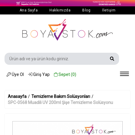
Ana Sayfa
Hakkımızda
Blog
İletişim
Üye Ol
Giriş Yap
Sepet (
0
)
Anasayfa
/
Temizleme Bakım Solüsyonları
/
SPC-0568 Muadili UV 200ml Şişe Temizleme Solüsyonu