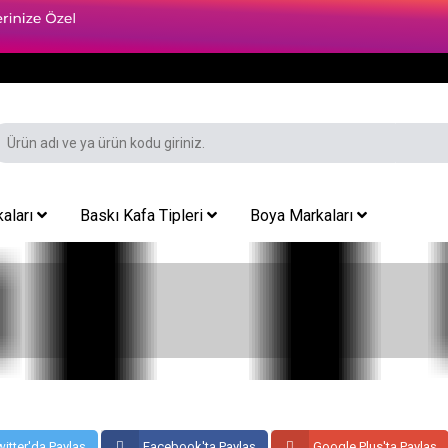
aları
Baskı Kafa Tipleri
Boya Markaları
itter'da Paylaş
Facebook'ta Paylaş
Google Plus'ta Paylaş