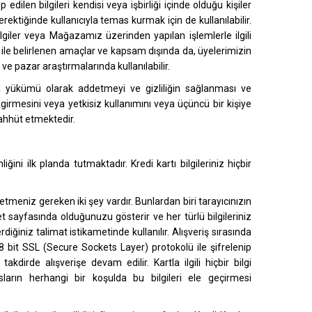
ilen bilgileri kendisi veya işbirliği içinde olduğu kişiler
ektiğinde kullanıcıyla temas kurmak için de kullanılabilir.
lgiler veya Mağazamız üzerinden yapılan işlemlerle ilgili
i" ile belirlenen amaçlar ve kapsam dışında da, üyelerimizin
 ve pazar araştırmalarında kullanılabilir.
lama yükümü olarak addetmeyi ve gizliliğin sağlanması ve
girmesini veya yetkisiz kullanımını veya üçüncü bir kişiye
aahhüt etmektedir.
ğini ilk planda tutmaktadır. Kredi kartı bilgileriniz hiçbir
etmeniz gereken iki şey vardır. Bunlardan biri tarayıcınızın
net sayfasında olduğunuzu gösterir ve her türlü bilgileriniz
rdiğiniz talimat istikametinde kullanılır. Alışveriş sırasında
 128 bit SSL (Secure Sockets Layer) protokolü ile şifrelenip
 takdirde alışverişe devam edilir. Kartla ilgili hiçbir bilgi
arın herhangi bir koşulda bu bilgileri ele geçirmesi