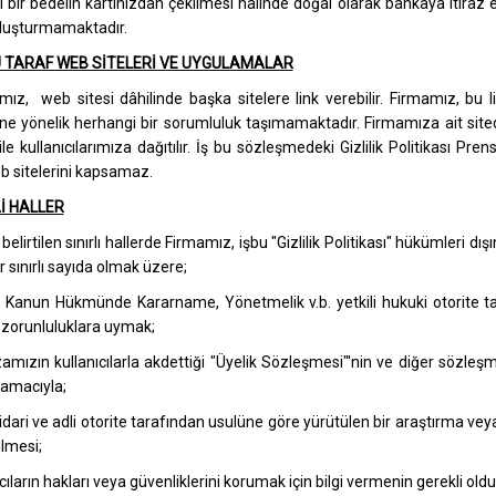
 bir bedelin kartınızdan çekilmesi halinde doğal olarak bankaya itiraz e
 oluşturmamaktadır.
 TARAF WEB SİTELERİ VE UYGULAMALAR
z, web sitesi dâhilinde başka sitelere link verebilir. Firmamız, bu link
rine yönelik herhangi bir sorumluluk taşımamaktadır. Firmamıza ait site
ı ile kullanıcılarımıza dağıtılır. İş bu sözleşmedeki Gizlilik Politikası P
b sitelerini kapsamaz.
İ HALLER
elirtilen sınırlı hallerde Firmamız, işbu "Gizlilik Politikası" hükümleri dışın
 sınırlı sayıda olmak üzere;
 Kanun Hükmünde Kararname, Yönetmelik v.b. yetkili hukuki otorite tar
i zorunluluklara uymak;
mızın kullanıcılarla akdettiği "Üyelik Sözleşmesi"'nin ve diğer sözleş
amacıyla;
i idari ve adli otorite tarafından usulüne göre yürütülen bir araştırma vey
ilmesi;
cıların hakları veya güvenliklerini korumak için bilgi vermenin gerekli oldu