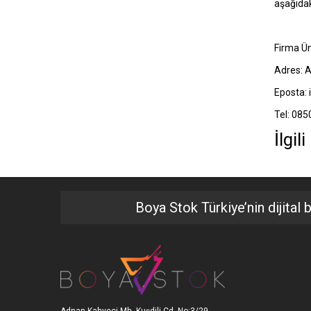
aşağıdaki
Firma Ün
Adres: A
Eposta:
Tel: 085
İlgil
Boya Stok Türkiye’nin dijital 
Adnan Kahveci Mh. Kuşdili Cd. No:3/29