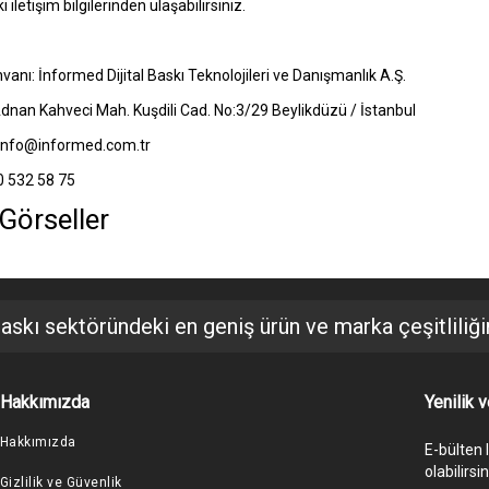
 iletişim bilgilerinden ulaşabilirsiniz.
vanı: İnformed Dijital Baskı Teknolojileri ve Danışmanlık A.Ş.
dnan Kahveci Mah. Kuşdili Cad. No:3/29 Beylikdüzü / İstanbul
 info@informed.com.tr
0 532 58 75
i Görseller
baskı sektöründeki en geniş ürün ve marka çeşitliliğine
Hakkımızda
Yenilik 
Hakkımızda
E-bülten 
olabilirsin
Gizlilik ve Güvenlik