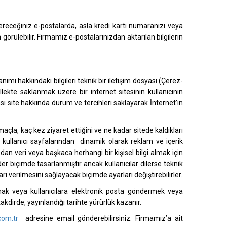
dereceğiniz e-postalarda, asla kredi kartı numaranızı veya
 görülebilir. Firmamız e-postalarınızdan aktarılan bilgilerin
nımı hakkındaki bilgileri teknik bir iletişim dosyası (Çerez-
llekte saklanmak üzere bir internet sitesinin kullanıcının
sı site hakkında durum ve tercihleri saklayarak İnternet'in
 amaçla, kaç kez ziyaret ettiğini ve ne kadar sitede kaldıkları
ış kullanıcı sayfalarından dinamik olarak reklam ve içerik
dan veri veya başkaca herhangi bir kişisel bilgi almak için
er biçimde tasarlanmıştır ancak kullanıcılar dilerse teknik
ı verilmesini sağlayacak biçimde ayarları değiştirebilirler.
lamak veya kullanıcılara elektronik posta göndermek veya
 takdirde, yayınlandığı tarihte yürürlük kazanır.
com.tr
adresine email gönderebilirsiniz. Firmamız’a ait