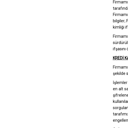
Firmamız
tarafınd
Firmamız
bilgiler
kimliği i
Firmamız
sürdürül
ifşasını
KREDİ K
Firmamız
şekilde
İşlemler
en alt s
şifrelene
kullanıl
sorgulan
tarafım
engellen