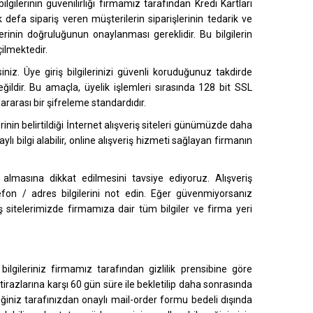
ilgilerinin güvenilirliği firmamiz tarafından Kredi Kartları
k defa sipariş veren müşterilerin siparişlerinin tedarik ve
erinin doğruluğunun onaylanması gereklidir. Bu bilgilerin
çilmektedir.
siniz. Üye giriş bilgilerinizi güvenli koruduğunuz takdirde
eğildir. Bu amaçla, üyelik işlemleri sırasında 128 bit SSL
ararası bir şifreleme standardıdır.
rinin belirtildiği İnternet alışveriş siteleri günümüzde daha
ı bilgi alabilir, online alışveriş hizmeti sağlayan firmanın
 almasına dikkat edilmesini tavsiye ediyoruz. Alışveriş
fon / adres bilgilerini not edin. Eğer güvenmiyorsanız
ş sitelerimizde firmamıza dair tüm bilgiler ve firma yeri
ilgileriniz firmamız tarafından gizlilik prensibine göre
itirazlarına karşı 60 gün süre ile bekletilip daha sonrasında
eğiniz tarafınızdan onaylı mail-order formu bedeli dışında