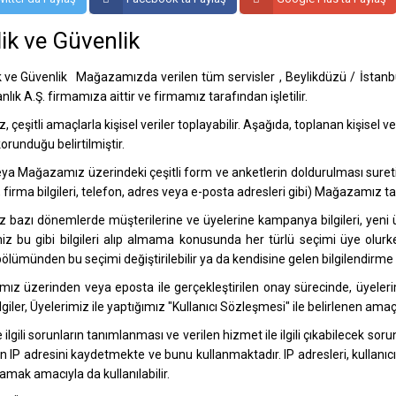
lik ve Güvenlik
Mağazamızda verilen tüm servisler , Beylikdüzü / İstanbul
lık A.Ş. firmamıza aittir ve firmamız tarafından işletilir.
 çeşitli amaçlarla kişisel veriler toplayabilir. Aşağıda, toplanan kişisel ver
korunduğu belirtilmiştir.
ya Mağazamız üzerindeki çeşitli form ve anketlerin doldurulması suretiyle ü
, firma bilgileri, telefon, adres veya e-posta adresleri gibi) Mağazamız 
 bazı dönemlerde müşterilerine ve üyelerine kampanya bilgileri, yeni ürü
iz bu gibi bilgileri alıp almama konusunda her türlü seçimi üye olurk
 bölümünden bu seçimi değiştirilebilir ya da kendisine gelen bilgilendirme il
z üzerinden veya eposta ile gerçekleştirilen onay sürecinde, üyeler
bilgiler, Üyelerimiz ile yaptığımız "Kullanıcı Sözleşmesi" ile belirlenen a
 ilgili sorunların tanımlanması ve verilen hizmet ile ilgili çıkabilecek so
in IP adresini kaydetmekte ve bunu kullanmaktadır. IP adresleri, kullanı
lamak amacıyla da kullanılabilir.