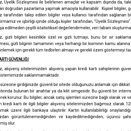
, Üyelik Sözleşmesi ile belirlenen amaçlar ve kapsam dışında da, talep ed
an doğrudan pazarlama yapmak amacıyla kullanabilir. Kişisel bilgiler, ger
 tarafından talep edilen bilgiler veya kullanıcı tarafından sağlanan bi
; Firmamız ve işbirliği içinde olduğu kişiler tarafından, "Üyelik Sözleşmes
fşa edilmeden çeşitli istatistiksel değerlendirmeler, veri tabanı oluşturma
, gizli bilgileri kesinlikle özel ve gizli tutmayı, bunu bir sır sak
mesi, gizli bilginin tamamının veya herhangi bir kısmının kamu alanına 
 önlemek için gerekli tüm tedbirleri almayı ve gerekli özeni göstermeyi t
ARTI GÜVENLİĞİ
, alışveriş sitelerimizden alışveriş yapan kredi kartı sahiplerinin güvenli
 sistemimizde saklanmamaktadır.
 sürecine girdiğinizde güvenli bir sitede olduğunuzu anlamak için dikkat 
atırında bulunan bir anahtar ya da kilit simgesidir. Bu güvenli bir inter
rek korunur. Bu bilgiler, ancak satış işlemleri sürecine bağlı olarak ve ve
an kredi kartı ile ilgili bilgiler alışveriş sitelerimizden bağımsız olarak
mak üzere ilgili bankaya ulaştırılır. Kartın kullanılabilirliği onaylandığı
ızdan görüntülenemediğinden ve kaydedilmediğinden, üçüncü şahısl
miş olur.