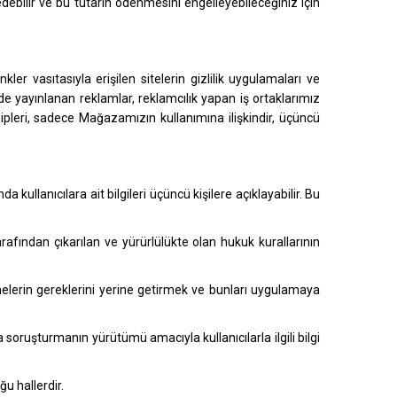
debilir ve bu tutarın ödenmesini engelleyebileceğiniz için
ler vasıtasıyla erişilen sitelerin gizlilik uygulamaları ve
de yayınlanan reklamlar, reklamcılık yapan iş ortaklarımız
rensipleri, sadece Mağazamızın kullanımına ilişkindir, üçüncü
da kullanıcılara ait bilgileri üçüncü kişilere açıklayabilir. Bu
afından çıkarılan ve yürürlülükte olan hukuk kurallarının
melerin gereklerini yerine getirmek ve bunları uygulamaya
a soruşturmanın yürütümü amacıyla kullanıcılarla ilgili bilgi
ğu hallerdir.