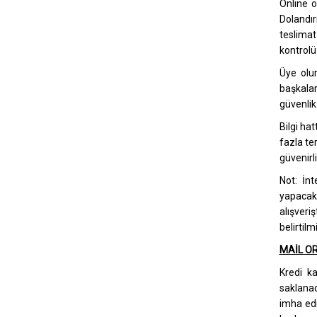
Online o
Dolandır
teslimat
kontrolü 
Üye olur
başkalar
güvenlik
Bilgi ha
fazla te
güvenirli
Not: İnt
yapacak
alışveri
belirtilmi
MAİL OR
Kredi ka
saklanac
imha edi