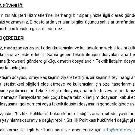
A GÜVENLİĞİ
zın Müşteri Hizmetleri’ne, herhangi bir siparişinizle ilgili olarak gön
inizi yazmayınız. E-postalarda yer alan bilgiler üçüncü şahıslar tarafından
ini hiçbir koşulda garanti edemez.
I ÇEREZLERİ
, mağazamızı ziyaret eden kullanıcılar ve kullanıcıların web sitesini kulla
kullanarak elde edebilir. Bahsi geçen teknik iletişim dosyaları, ana be
sına (browser) gönderdiği küçük metin dosyalarıdır. Teknik iletişim dosya
nı kolaylaştırır.
etişim dosyası, siteyi kaç kişinin ziyaret ettiğini, bir kişinin siteyi hangi
 istatistiksel bilgileri elde etmeye ve kullanıcılar için özel tasarlanm
sine yardımcı olur. Teknik iletişim dosyası, ana bellekte veya e-postanız
mamıştır. Tarayıcıların pek çoğu başta teknik iletişim dosyasını kabul ed
 dosyasının gelmemesi veya teknik iletişim dosyasının gönderildiğinde uyar
, işbu "Gizlilik Politikası" hükümlerini dilediği zaman sitede yayın
 yayınlamak suretiyle değiştirebilir. Gizlilik Politikası hükümleri değiştiği
politikamız ile ilgili her türlü soru ve önerileriniz için
info@informed.