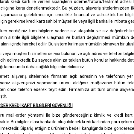
larak kredi kartı ile verilen siparişlerin ödeme/fatura/teslimat adresi b
ıcılığı'na karşı denetlenmektedir. Bu yüzden, alışveriş sitelerimizden il
 aşamasına gelebilmesi için öncelikle finansal ve adres/telefon bilgil
için gerekirse kredi kartı sahibi müşteri ile veya ilgili banka ile irtibata ge
ken verdiğiniz tüm bilgilere sadece siz ulaşabilir ve siz değiştirebilir
ının sizinle ilgili bilgilere ulaşması ve bunları değiştirmesi mümkün d
 alanı içinde hareket edilir. Bu sistem kırılması mümkün olmayan bir ulusl
ttı veya müşteri hizmetleri servisi bulunan ve açık adres ve telefon bilgile
rcih edilmektedir. Bu sayede aklınıza takılan bütün konular hakkında detayl
ği konusunda daha sağlıklı bilgi edinebilirsiniz.
ernet alışveriş sitelerinde firmanın açık adresinin ve telefonun yer
sanız alışverişinizi yapmadan ürünü aldığınız mağazanın bütün tele
şten önce telefon ederek teyit edin. Firmamıza ait tüm online alışveri
ştir.
DER KREDİ KART BİLGİLERİ GÜVENLİĞİ
rtı mail-order yöntemi ile bize göndereceğiniz kimlik ve kredi kart b
aktır. Bu bilgiler olası banka ile oluşubilecek kredi kartından para çekim 
lmektedir. Sipariş ettiğiniz ürünlerin bedeli karşılığında bize gönderec