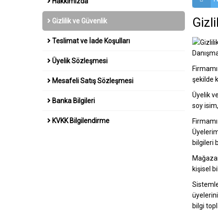
Hakkımızda
Gizli
Gizlilik ve Güvenlik
Teslimat ve İade Koşulları
Danışman
Üyelik Sözleşmesi
Firmamız,
şekilde 
Mesafeli Satış Sözleşmesi
Üyelik ve
Banka Bilgileri
soy isim
KVKK Bilgilendirme
Firmamız
Üyelerim
bilgileri
Mağazamı
kişisel 
Sistemle
üyelerin
bilgi top