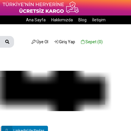
Ana Sayfa
Hakkımızda
Blog
İletişim
Üye Ol
Giriş Yap
Sepet (
0
)
Linkedin'de Paylaş