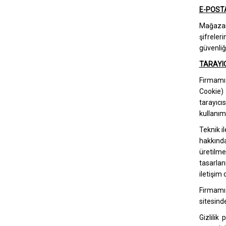
E-POST
Mağazamı
şifreler
güvenliğ
TARAYIC
Firmamız
Cookie) 
tarayıcı
kullanımı
Teknik il
hakkında
üretilme
tasarlan
iletişim
Firmamız
sitesinde
Gizlilik 