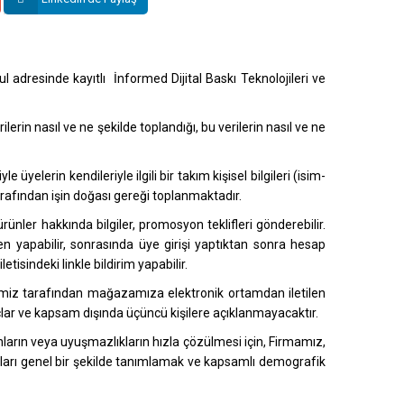
 adresinde kayıtlı İnformed Dijital Baskı Teknolojileri ve
ilerin nasıl ve ne şekilde toplandığı, bu verilerin nasıl ve ne
yelerin kendileriyle ilgili bir takım kişisel bilgileri (isim-
tarafından işin doğası gereği toplanmaktadır.
nler hakkında bilgiler, promosyon teklifleri gönderebilir.
en yapabilir, sonrasında üye girişi yaptıktan sonra hesap
etisindeki linkle bildirim yapabilir.
imiz tarafından mağazamıza elektronik ortamdan iletilen
maçlar ve kapsam dışında üçüncü kişilere açıklanmayacaktır.
runların veya uyuşmazlıkların hızla çözülmesi için, Firmamız,
cıları genel bir şekilde tanımlamak ve kapsamlı demografik