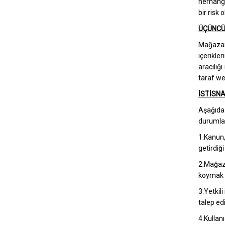
herhangi
bir risk
ÜÇÜNCÜ
Mağazamı
içerikle
aracılığ
taraf we
İSTİSNA
Aşağıda b
durumlar
1.Kanun,
getirdiğ
2.Mağaza
koymak 
3.Yetkil
talep ed
4.Kullanı