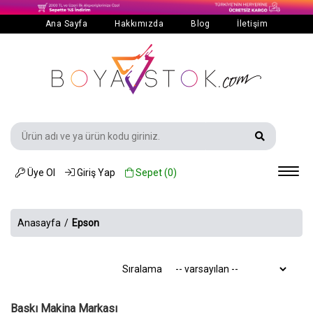
Ana Sayfa
Hakkımızda
Blog
İletişim
Üye Ol
Giriş Yap
Sepet (
0
)
Anasayfa
/
Epson
Sıralama
Baskı Makina Markası