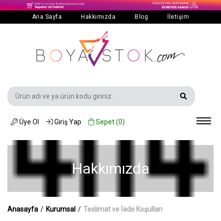
Ana Sayfa
Hakkımızda
Blog
İletişim
Üye Ol
Giriş Yap
Sepet (
0
)
Hakkımızda
Anasayfa
/
Kurumsal
/
Teslimat ve İade Koşulları